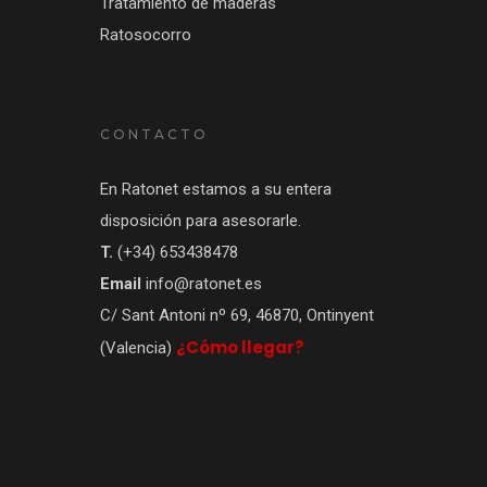
Tratamiento de maderas
Ratosocorro
CONTACTO
En Ratonet estamos a su entera
disposición para asesorarle.
T.
(+34) 653438478
Email
info@ratonet.es
C/ Sant Antoni nº 69, 46870, Ontinyent
¿Cómo llegar?
(Valencia)