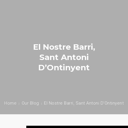
INICIO
EMPRESA
El Nostre Barri,
SERVICIOS
Sant Antoni
TRATAMIENTOS
D’Ontinyent
BLOG
CONTACTO
Home
Our Blog
El Nostre Barri, Sant Antoni D’Ontinyent